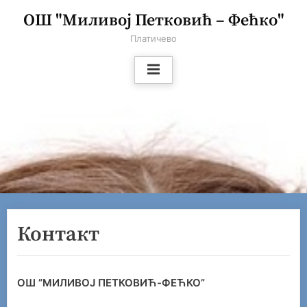
Skip
ОШ "Миливој Петковић – Фећко"
to
Платичево
content
Контакт
ОШ ”МИЛИВОЈ ПЕТКОВИЋ-ФЕЋКО”