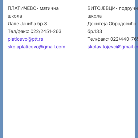
ПЛАТИЧЕВО- матична
ВИТОЈЕВЦИ- подручн
школа
школа
Лале Јанића бр.3
Доситеја Обрадовића
Тел/факс: 022/2451-263
бр.133
platicevo@ptt.rs
Тел/факс: 022/440-76
skolaplaticevo@gmail.com
skolavitojevci@gmail.