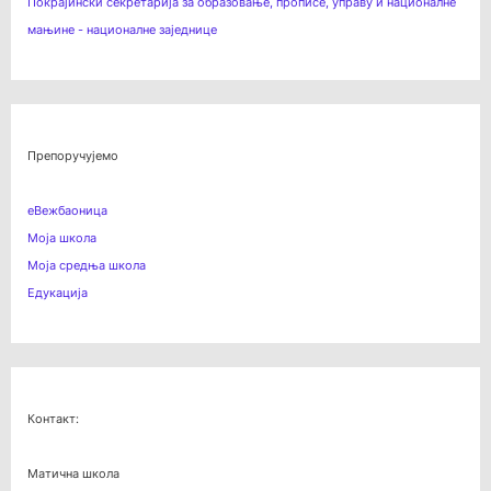
Покрајински секретарија за образовање, прописе, управу и националне
мањине - националне заједнице
Препоручујемо
еВежбаоница
Моја школа
Моја средња школа
Едукација
Контакт:
Матична школа