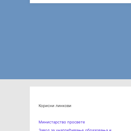
Корисни линкови
Министарство просвете
Завод за унапређивање образовања и