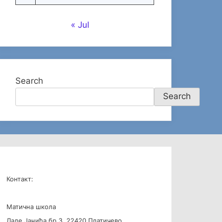
« Jul
Search
Search
Контакт:
Матична школа
Лале Јанића бр.3, 22420 Платичево