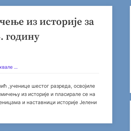
ење из историје за
. годину
вале ...
ић ,ученице шестог разреда, освојиле
мичењу из историје и пласирале се на
еницама и наставници историје Јелени