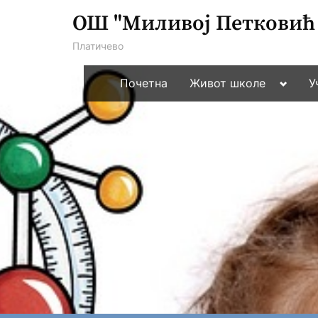
Skip
ОШ "Миливој Петковић 
to
Платичево
content
Toggle
Почетна
Живот школе
У
sub-
menu