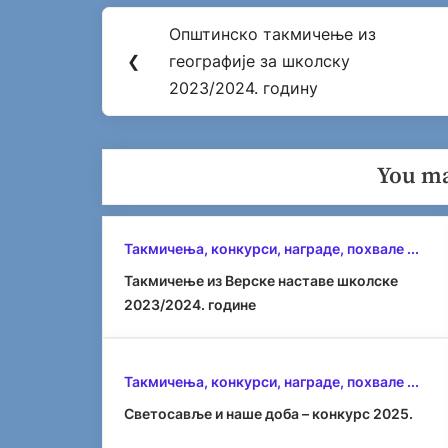
Post
Општинско такмичење из
Previous
navigation
❮
географије за школску
Post:
2023/2024. годину
You ma
Такмичења, конкурси, награде, похвале ...
Такмичење из Верске наставе школске
2023/2024. године
Такмичења, конкурси, награде, похвале ...
Светосавље и наше доба – конкурс 2025.