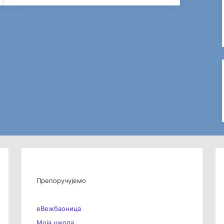
Препоручујемо
еВежбаоница
Моја школа