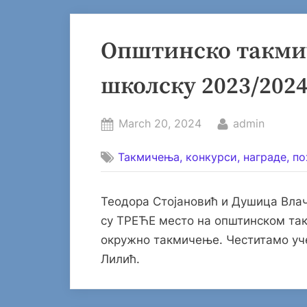
Општинско такмич
школску 2023/2024
Posted
By
March 20, 2024
admin
on
Такмичења, конкурси, награде, пох
Теодора Стојановић и Душица Влач
су ТРЕЋЕ место на општинском так
окружно такмичење. Честитамо уч
Лилић.