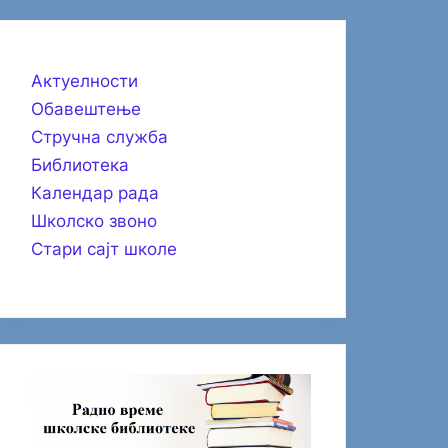
Актуелности
Обавештење
Стручна служба
Библиотека
Календар рада
Школско звоно
Стари сајт школе