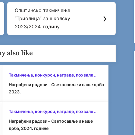
Општинско такмичење
Next
“Триолица” за школску
❯
Post:
2023/2024. годину
y also like
Такмичења, конкурси, награде, похвале ...
Награђени радови – Светосавље и наше доба
2023.
Такмичења, конкурси, награде, похвале ...
Награђени радови – Светосавље и наше
доба, 2024. године