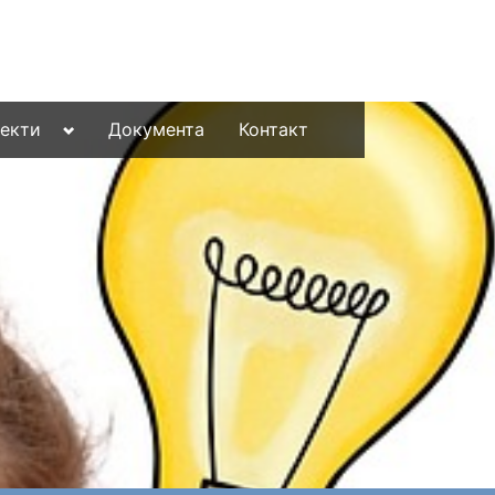
Toggle
јекти
Документа
Контакт
sub-
menu