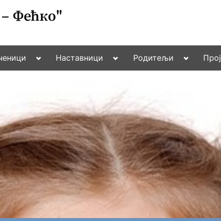
– Фећко"
Toggle
Toggle
Toggle
ченици
Наставници
Родитељи
Про
Toggle
sub-
sub-
sub-
sub-
menu
menu
menu
menu