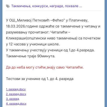
on
Такмичења, конкурси, награде, похвале ...
У ОШ,,Миливој Петковић –Фећко“ у Платичеву,
18.03.2026.године одржаће се такмичење у читању и
разумевању прочитаног: Читалићи –
Кликераши(општински ниво такмичења) са почетком
у 12 часова у учионици школе.
У такмичењу учествују ученици од 1.до 4.разреда.
Такмичење траје 90минута.
Да до неба могу стићи,знају само Читалићи.
Тестови за ученике од 1. до 4. разреда
1. разред.docx
2. разред.docx
3. разред
4. разред.docx