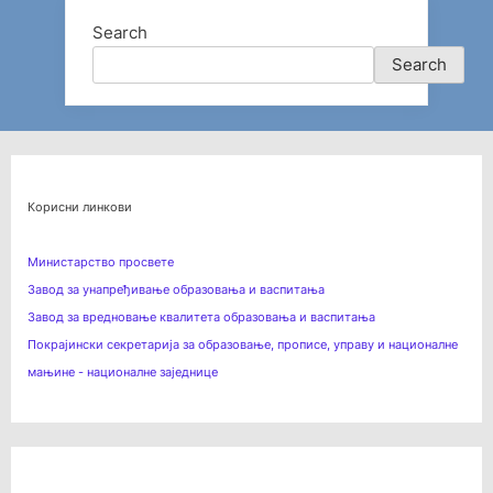
Search
Search
Корисни линкови
Министарство просвете
Завод за унапређивање образовања и васпитања
Завод за вредновање квалитета образовања и васпитања
Покрајински секретарија за образовање, прописе, управу и националне
мањине - националне заједнице