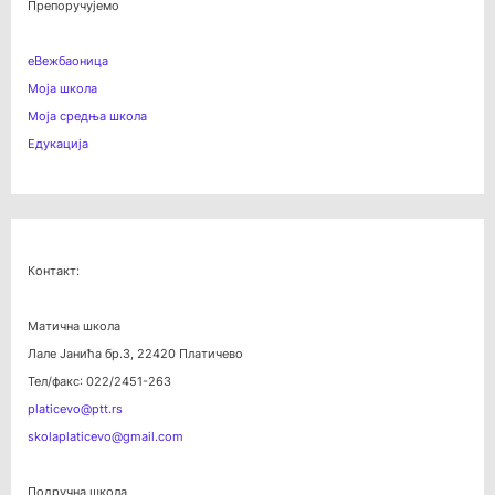
Препоручујемо
еВежбаоница
Моја школа
Моја средња школа
Едукација
Контакт:
Матична школа
Лале Јанића бр.3, 22420 Платичево
Тел/факс: 022/2451-263
platicevo@ptt.rs
skolaplaticevo@gmail.com
Подручна школа