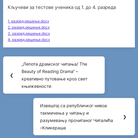
Кључеви за тестове ученика од 1. до 4. разреда
1. разред.решење.docx
2. разред.решење.docx
3. разред.решење.docx
4. разред.решење.docx
Post
„Лепота драмског читања/ The
Previous
navigation
Beauty of Reading Drama“ –
Post:
❮
креативно путовање кроз свет
књижевности
Извештај са републичког нивоа
Next
такмичења у читању и
Post:
❯
разумевању прочитаног Читалића
–Кликераша