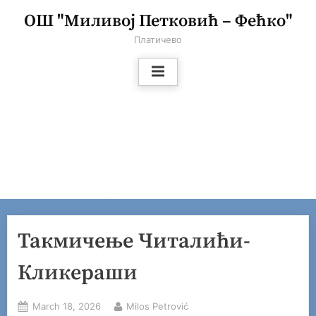
Skip
ОШ "Миливој Петковић – Фећко"
to
Платичево
content
Такмичење Читалићи-
Кликераши
Posted
By
March 18, 2026
Milos Petrović